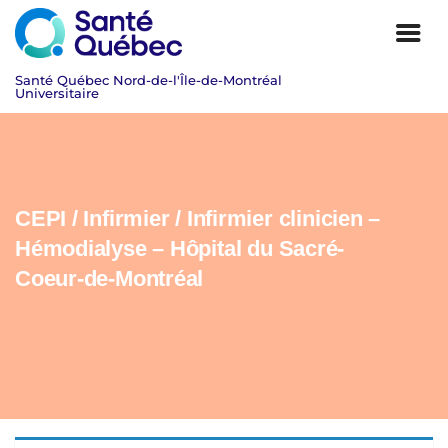
CEPI / Infirmier / Infirmier clinicien –
Hémodialyse – Hôpital du Sacré-
Coeur-de-Montréal
|