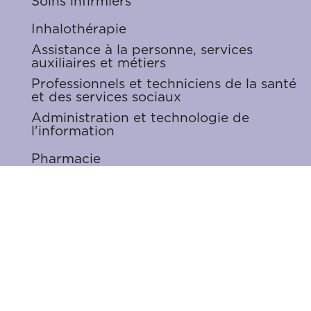
Soins infirmiers
Inhalothérapie
Assistance à la personne, services
auxiliaires et métiers
Professionnels et techniciens de la santé
et des services sociaux
Administration et technologie de
l'information
Pharmacie
Gestion
Liens utiles
Alerte emplois
Dépose ton CV