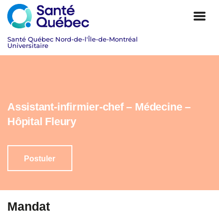
Assistant-infirmier-chef – Médecine –
Hôpital Fleury
Postuler
|
Mandat