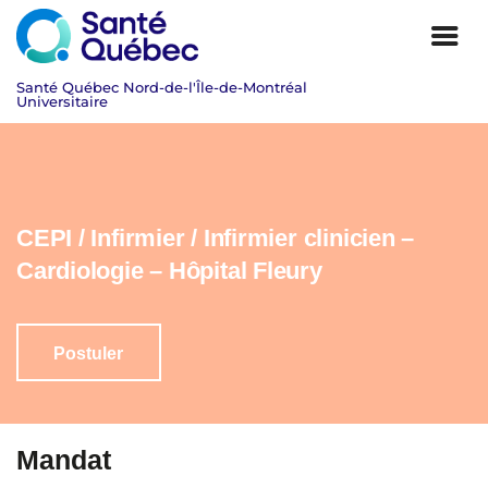
CEPI / Infirmier / Infirmier clinicien –
Cardiologie – Hôpital Fleury
Postuler
|
Mandat