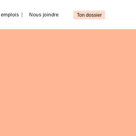
e emplois
Nous joindre
Ton dossier
loi
rvices auxiliaires et métiers
ns de la santé et des services sociaux
gie de l’information