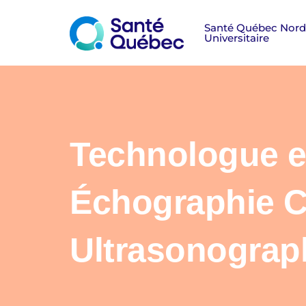
Technologue e
Échographie C
Ultrasonograp