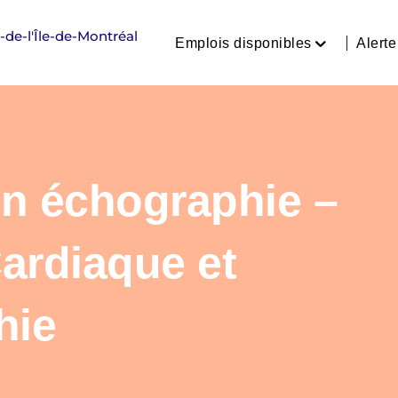
Emplois disponibles
Alert
Consultez nos offres d’emp
Soins infirmiers
Inhalothérapie
n échographie –
Assistance à la personne, se
Professionnels et technicie
ardiaque et
Administration et technolo
Pharmacie
hie
Gestion