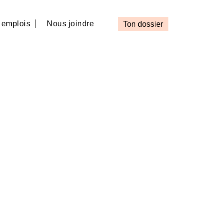
e emplois
Nous joindre
Ton dossier
loi
rvices auxiliaires et métiers
ns de la santé et des services sociaux
gie de l’information