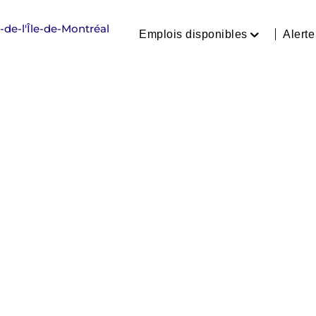
Emplois disponibles
Alert
Consultez nos offres d’emp
Soins infirmiers
Inhalothérapie
Assistance à la personne, se
Professionnels et technicie
Administration et technolo
Pharmacie
Gestion